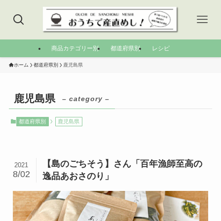
商品カテゴリー別
都道府県別
レシピ
ホーム
都道府県別
鹿児島県
鹿児島県
– category –
都道府県別
鹿児島県
【島のごちそう】さん「百年漁師至高の
2021
8/02
逸品あおさのり」