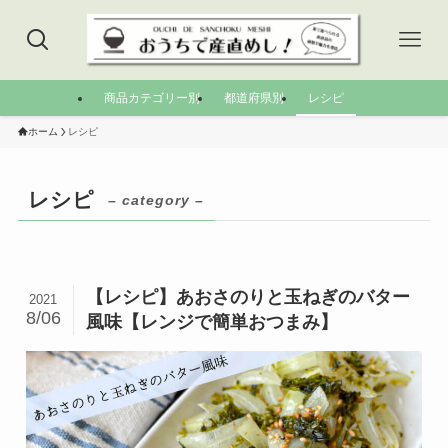
商品カテゴリー別
都道府県別
レシピ
ホーム
レシピ
レシピ
– category –
【レシピ】あおさのりと玉ねぎのバター
2021
8/06
風味【レンジで簡単おつまみ】