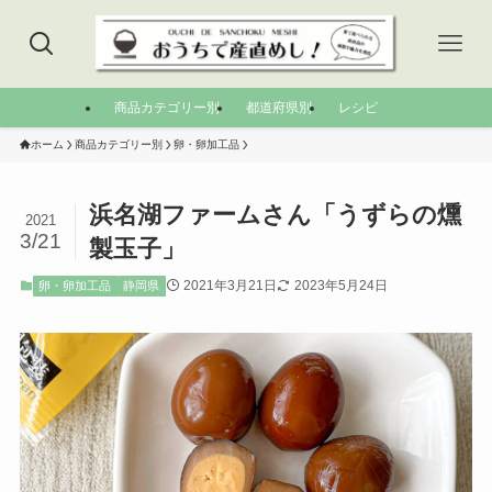
商品カテゴリー別
都道府県別
レシピ
ホーム
商品カテゴリー別
卵・卵加工品
浜名湖ファームさん「うずらの燻
2021
3/21
製玉子」
2021年3月21日
2023年5月24日
卵・卵加工品
静岡県