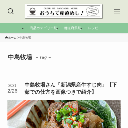
商品カテゴリー別
都道府県別
レシピ
ホーム
中島牧場
中島牧場
– tag –
中島牧場さん「新潟県産牛すじ肉」【下
2021
2/26
茹での仕方を画像つきで紹介】