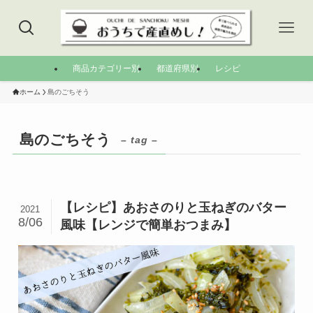
商品カテゴリー別
都道府県別
レシピ
ホーム
島のごちそう
島のごちそう
– tag –
【レシピ】あおさのりと玉ねぎのバター
2021
8/06
風味【レンジで簡単おつまみ】