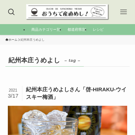
商品カテゴリー別
都道府県別
レシピ
ホーム
紀州本庄うめよし
紀州本庄うめよし
– tag –
紀州本庄うめよしさん「啓-HIRAKU-ウイ
2021
3/17
スキー梅酒」