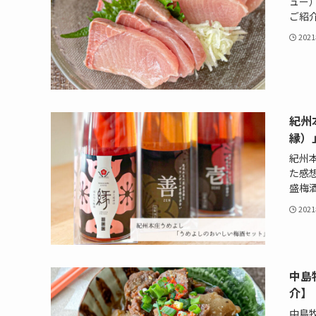
ュー
ご紹
202
紀州
縁）
紀州
た感
盛梅
202
中島
介】
中島