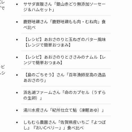
（レ
ササダ直販さん「銀山赤どり無添加ソーセー
プで
ジ＆ハムセット」
鹿野地鶏さん「鹿野地鶏もも肉・むね肉」食
べ比べ
【レシピ】あおさのりと玉ねぎのバター風味
【レンジで簡単おつまみ】
【レシピ】あおさのりとささみのナムル【レ
ンジで簡単おつまみ】
レビ
ルシ
【島のごちそう】さん「百年漁師至高の逸品
あおさのり」
浜名湖ファームさん「命のカプセル（うずら
の生卵）」
湯川水産さん「紀州仕立て鮎（凍眠あゆ）」
しもむら農園さん「佐賀県産いちご『よつぼ
し』『おいCベリー』」食べ比べ