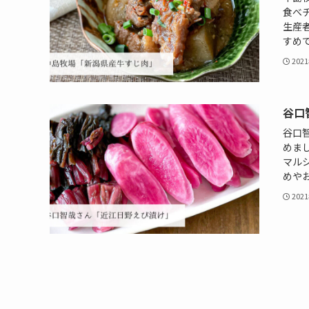
食べ
生産
すめ
202
谷口
谷口
めま
マル
めや
202