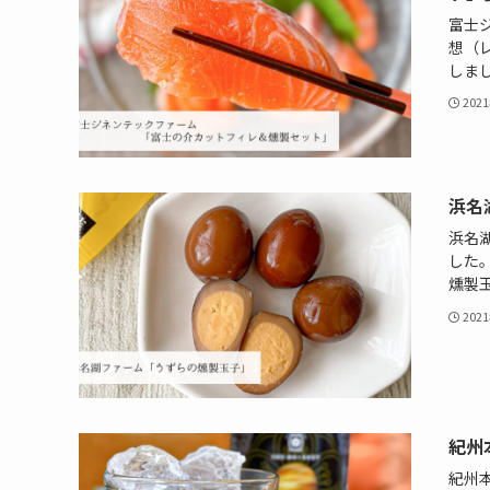
富士
想（
しま
202
浜名
浜名
した
燻製
202
紀州
紀州本