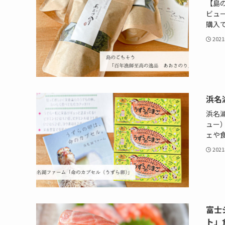
【島
ビュ
購入
202
浜名
浜名
ュー
ェや
202
富士
ト」