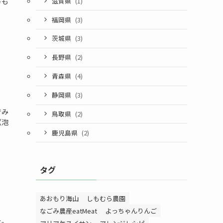
方も
滋賀県
(1)
福岡県
(3)
茨城県
(3)
長野県
(2)
青森県
(4)
静岡県
(3)
でみ
鳥取県
(2)
（泡
鹿児島県
(2)
タグ
あおもり海山
しもむら農園
なごみ農産eatMeat
よっちゃんりんご
た。