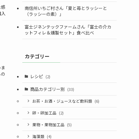
た感
南信州いちご村さん「夏と苺とラッシーと
購入
（ラッシーの素）」
富士ジネンテックファームさん「富士の介カ
ットフィレ＆燻製セット」食べ比べ
カテゴリー
めま
らの
レシピ
(2)
商品カテゴリー別
(33)
お茶・お酒・ジュースなど飲料類
(6)
卵・卵加工品
(2)
果物・果物加工品
(5)
海藻類
(4)