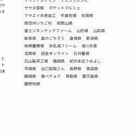
アリアケスイサン
アレンジレシピ
限や
ササダ直販
ポケットマルシェ
おす
マサエイ水産加工
中島牧場
佐賀県
南信州いちご村
和歌山県
富士ジネンテックファーム
山形県
山梨県
岐阜県
島のごちそう
島根県
新潟県
柴崎養鱒場
浜名湖ファーム
湯川水産
滋賀県
田舎オンライン
石井養殖
まと
石山製茶工場
福岡県
紀州本庄うめよし
ット
茨城県
谷口智哉さん
長野県
青森県
箸休
静岡県
食べチョク
鳥取県
鹿児島県
鹿野地鶏