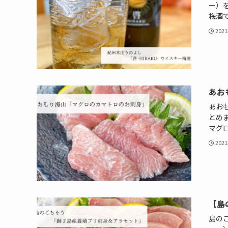
ー）
梅酒
202
あお
あお
とめ
マグ
202
【島
島の