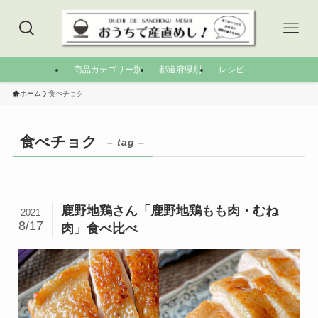
商品カテゴリー別
都道府県別
レシピ
ホーム
食べチョク
食べチョク
– tag –
鹿野地鶏さん「鹿野地鶏もも肉・むね
2021
8/17
肉」食べ比べ