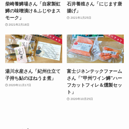
柴崎養鱒場さん「自家製虹
石井養殖さん「にじます唐
鱒の味噌漬け＆ふじやまス
揚げ」
モーク」
2021年1月25日
2021年2月18日
湯川水産さん「紀州仕立て
富士ジネンテックファーム
子持ち鮎のほねうま煮」
さん「”甲州ワイン鱒”ハー
フカットフィレ＆燻製セッ
2020年11月17日
ト」
2020年10月25日