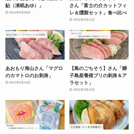
鮎（凍眠あゆ）」
さん「富士の介カットフィ
レ＆燻製セット」食べ比べ
2021年5月28日
2021年4月11日
あおもり海山さん「マグロ
【島のごちそう】さん「獅
のカマトロのお刺身」
子島産養殖ブリの刺身＆ア
ラセット」
2021年3月14日
2021年3月13日