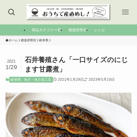
商品カテゴリー別
都道府県別
レシピ
ホーム
都道府県別
岐阜県
石井養殖さん「一口サイズのにじ
2021
1/29
ます甘露煮」
2021年1月29日
2023年5月19日
岐阜県
魚介・魚介加工品